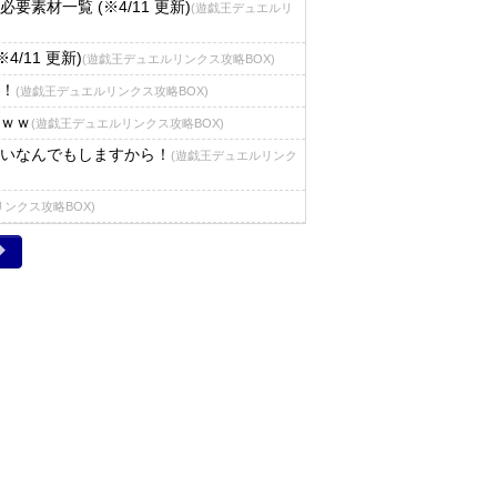
材一覧 (※4/11 更新)
(遊戯王デュエルリ
11 更新)
(遊戯王デュエルリンクス攻略BOX)
？！
(遊戯王デュエルリンクス攻略BOX)
ｗｗｗ
(遊戯王デュエルリンクス攻略BOX)
さいなんでもしますから！
(遊戯王デュエルリンク
ンクス攻略BOX)