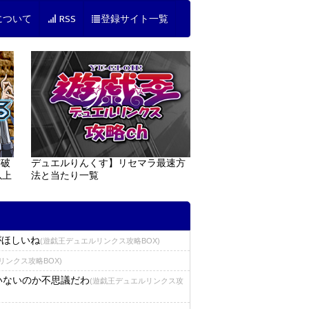
について
RSS
登録サイト一覧
突破
デュエルりんくす】リセマラ最速方
以上
法と当たり一覧
がほしいね
(遊戯王デュエルリンクス攻略BOX)
リンクス攻略BOX)
いないのか不思議だわ
(遊戯王デュエルリンクス攻