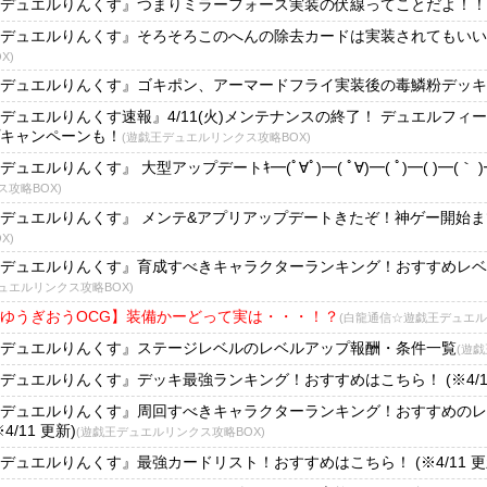
『デュエルりんくす』つまりミラーフォース実装の伏線ってことだよ！
『デュエルりんくす』そろそろこのへんの除去カードは実装されてもい
X)
『デュエルりんくす』ゴキポン、アーマードフライ実装後の毒鱗粉デッ
デュエルりんくす速報』4/11(火)メンテナンスの終了！ デュエルフィ
プキャンペーンも！
(遊戯王デュエルリンクス攻略BOX)
デュエルりんくす』 大型アップデートｷ━(ﾟ∀ﾟ)━( ﾟ∀)━( ﾟ)━( )━(｀ )
ス攻略BOX)
『デュエルりんくす』 メンテ&アプリアップデートきたぞ！神ゲー開始
X)
『デュエルりんくす』育成すべきキャラクターランキング！おすすめレ
ュエルリンクス攻略BOX)
ゆうぎおうOCG】装備かーどって実は・・・！？
(白龍通信☆遊戯王デュエル
『デュエルりんくす』ステージレベルのレベルアップ報酬・条件一覧
(遊
デュエルりんくす』デッキ最強ランキング！おすすめはこちら！ (※4/11
『デュエルりんくす』周回すべきキャラクターランキング！おすすめの
※4/11 更新)
(遊戯王デュエルリンクス攻略BOX)
デュエルりんくす』最強カードリスト！おすすめはこちら！ (※4/11 更