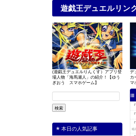
遊戯王デュエルリン
(遊戯王デュエルりんくす）アプリ登
デ
場人物「海馬瀬人」の紹介！【ゆう
カ
ぎおう スマホゲーム】
マ
本日の人気記事
略